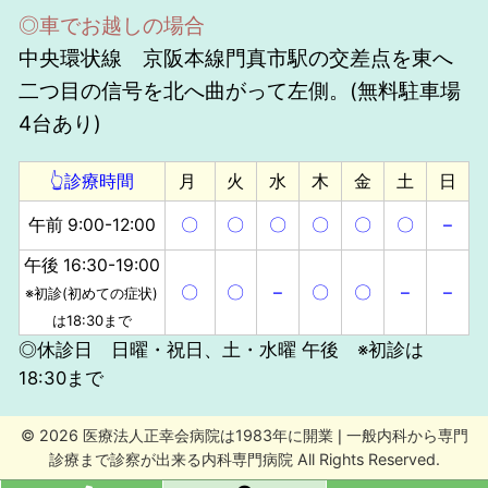
◎車でお越しの場合
中央環状線 京阪本線門真市駅の交差点を東へ
二つ目の信号を北へ曲がって左側。(無料駐車場
4台あり)
👆診療時間
月
火
水
木
金
土
日
午前 9:00-12:00
〇
〇
〇
〇
〇
〇
–
午後 16:30-19:00
〇
〇
–
〇
〇
–
–
※初診(初めての症状)
は18:30まで
◎休診日 日曜・祝日、土・水曜 午後 ※初診は
18:30まで
© 2026 医療法人正幸会病院は1983年に開業❘一般内科から専門
診療まで診察が出来る内科専門病院 All Rights Reserved.