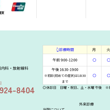
👆診療時間
月
午前 9:00-12:00
〇
器内科・放射線科
午後 16:30-19:00
〇
※初診(初めての症状)は18:30
まで
]
6924-8404
◎休診日 日曜・祝日、土・水曜 午後 ※初
外来診療
当院について