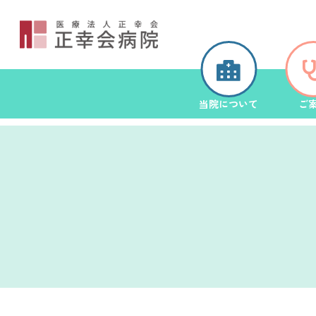
当院について
ご