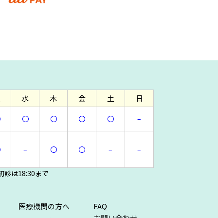
火
水
木
金
土
日
〇
〇
〇
〇
〇
–
〇
–
〇
〇
–
–
診は18:30まで
医療機関の方へ
FAQ
お問い合わせ