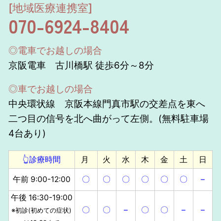
[地域医療連携室]
070-6924-8404
◎電車でお越しの場合
京阪電車 古川橋駅 徒歩6分～8分
◎車でお越しの場合
中央環状線 京阪本線門真市駅の交差点を東へ
二つ目の信号を北へ曲がって左側。(無料駐車場
4台あり)
👆診療時間
月
火
水
木
金
土
日
午前 9:00-12:00
〇
〇
〇
〇
〇
〇
–
午後 16:30-19:00
〇
〇
–
〇
〇
–
–
※初診(初めての症状)