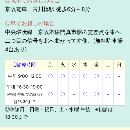
◎電車でお越しの場合
京阪電車 古川橋駅 徒歩6分～8分
◎車でお越しの場合
中央環状線 京阪本線門真市駅の交差点を東へ
二つ目の信号を北へ曲がって左側。(無料駐車場
4台あり)
👆診療時間
月
火
水
木
金
土
日
午前 9:00-12:00
〇
〇
〇
〇
〇
〇
–
午後 16:30-19:00
〇
〇
–
〇
〇
–
–
※初診(初めての症状)
は18:30まで
◎休診日 日曜・祝日、土・水曜 午後 ※初診は
18:30まで