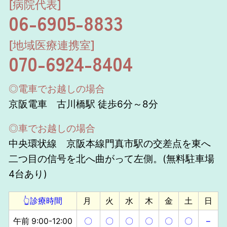
[病院代表]
06-6905-8833
[地域医療連携室]
070-6924-8404
◎電車でお越しの場合
京阪電車 古川橋駅 徒歩6分～8分
◎車でお越しの場合
中央環状線 京阪本線門真市駅の交差点を東へ
二つ目の信号を北へ曲がって左側。(無料駐車場
4台あり)
👆診療時間
月
火
水
木
金
土
日
午前 9:00-12:00
〇
〇
〇
〇
〇
〇
–