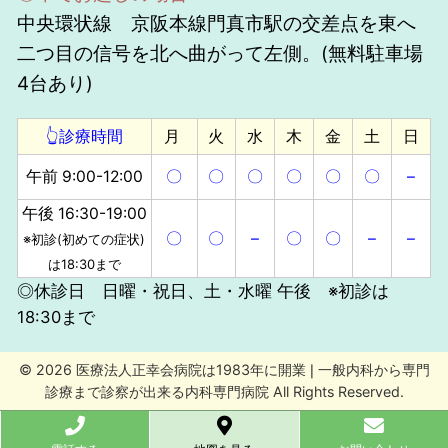
中央環状線 京阪本線門真市駅の交差点を東へ
二つ目の信号を北へ曲がって左側。(無料駐車場
4台あり)
👆診療時間
月
火
水
木
金
土
日
午前 9:00-12:00
〇
〇
〇
〇
〇
〇
–
午後 16:30-19:00
〇
〇
–
〇
〇
–
–
※初診(初めての症状)
は18:30まで
◎休診日 日曜・祝日、土・水曜 午後 ※初診は
18:30まで
© 2026 医療法人正幸会病院は1983年に開業❘一般内科から専門
診療まで診察が出来る内科専門病院 All Rights Reserved.