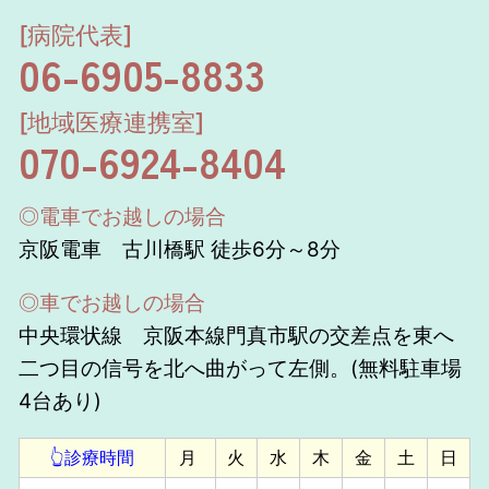
[病院代表]
06-6905-8833
[地域医療連携室]
070-6924-8404
◎電車でお越しの場合
京阪電車 古川橋駅 徒歩6分～8分
◎車でお越しの場合
中央環状線 京阪本線門真市駅の交差点を東へ
二つ目の信号を北へ曲がって左側。(無料駐車場
4台あり)
👆診療時間
月
火
水
木
金
土
日