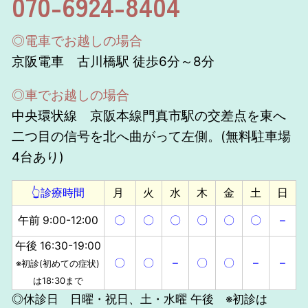
070-6924-8404
◎電車でお越しの場合
京阪電車 古川橋駅 徒歩6分～8分
◎車でお越しの場合
中央環状線 京阪本線門真市駅の交差点を東へ
二つ目の信号を北へ曲がって左側。(無料駐車場
4台あり)
👆診療時間
月
火
水
木
金
土
日
午前 9:00-12:00
〇
〇
〇
〇
〇
〇
–
午後 16:30-19:00
〇
〇
–
〇
〇
–
–
※初診(初めての症状)
は18:30まで
◎休診日 日曜・祝日、土・水曜 午後 ※初診は