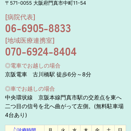
〒571-0055 大阪府門真市中町11-54
[病院代表]
06-6905-8833
[地域医療連携室]
070-6924-8404
◎電車でお越しの場合
京阪電車 古川橋駅 徒歩6分～8分
◎車でお越しの場合
中央環状線 京阪本線門真市駅の交差点を東へ
二つ目の信号を北へ曲がって左側。(無料駐車場
4台あり)
👆診療時間
月
火
水
木
金
土
日