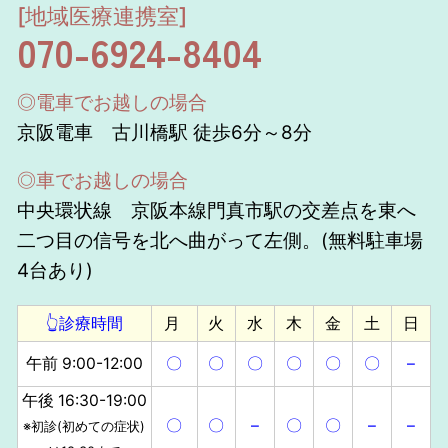
[地域医療連携室]
070-6924-8404
◎電車でお越しの場合
京阪電車 古川橋駅 徒歩6分～8分
◎車でお越しの場合
中央環状線 京阪本線門真市駅の交差点を東へ
二つ目の信号を北へ曲がって左側。(無料駐車場
4台あり)
👆診療時間
月
火
水
木
金
土
日
午前 9:00-12:00
〇
〇
〇
〇
〇
〇
–
午後 16:30-19:00
〇
〇
–
〇
〇
–
–
※初診(初めての症状)