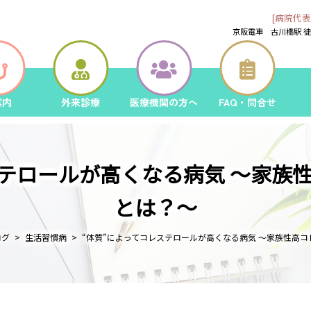
[病院代表
京阪電車 古川橋駅 
案内
外来診療
医療機関の方へ
FAQ・問合せ
ステロールが高くなる病気 ～家族
とは？～
ログ
生活習慣病
“体質”によってコレステロールが高くなる病気 ～家族性高