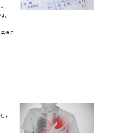
す。
です。
ら高値に
行しま