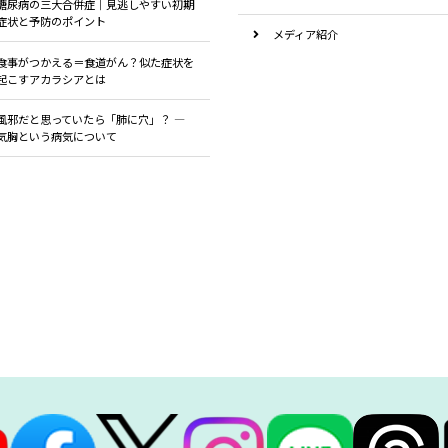
糖尿病の三大合併症｜見逃しやすい初期
症状と予防のポイント
メディア紹介
食事がつかえる＝食道がん？似た症状を
検診について
起こすアカラシアとは
生活習慣病
風邪だと思っていたら「肺に穴」？ ―
気胸という病気について
睡眠時無呼吸症候群
胃カメラ・大腸カメラ(内視鏡)