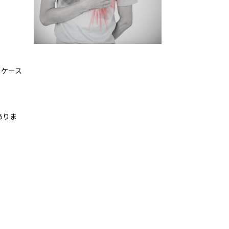
くケース
ありま