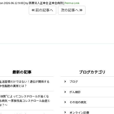
 on
2026.06.12 9:00
|
by
医療法人正幸会 正幸会病院
|
Perma Link
前の記事へ
次の記事へ
最新の記事
ブログカテゴリ
生活習慣だけではない！遺伝が関係する
ブログ
中性脂肪の異常とは？
がん検診
“体質”によってコレステロールが高くな
る病気 ～家族性高コレステロール血症と
その他の病気
は？～
オンライン診療