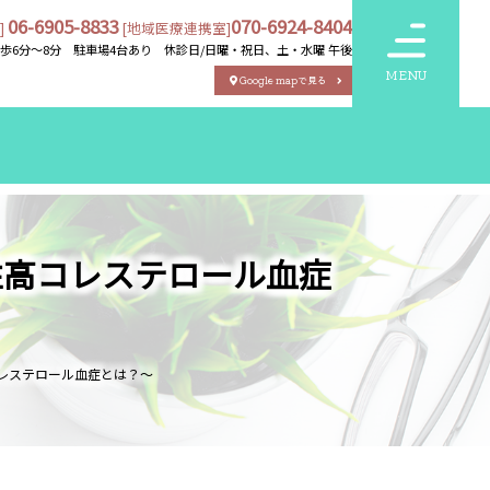
06-6905-8833
070-6924-8404
]
[地域医療連携室]
徒歩6分～8分 駐車場4台あり
休診日/
日曜・祝日、土・水曜 午後
MENU
Google mapで見る
性高コレステロール血症
コレステロール血症とは？～