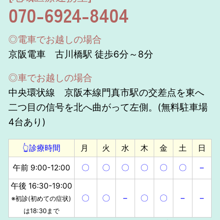
070-6924-8404
◎電車でお越しの場合
京阪電車 古川橋駅 徒歩6分～8分
◎車でお越しの場合
中央環状線 京阪本線門真市駅の交差点を東へ
二つ目の信号を北へ曲がって左側。(無料駐車場
4台あり)
👆診療時間
月
火
水
木
金
土
日
午前 9:00-12:00
〇
〇
〇
〇
〇
〇
–
午後 16:30-19:00
〇
〇
–
〇
〇
–
–
※初診(初めての症状)
は18:30まで