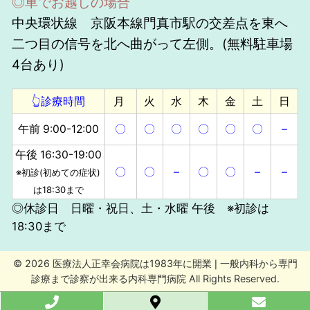
◎車でお越しの場合
中央環状線 京阪本線門真市駅の交差点を東へ
二つ目の信号を北へ曲がって左側。(無料駐車場
4台あり)
👆診療時間
月
火
水
木
金
土
日
午前 9:00-12:00
〇
〇
〇
〇
〇
〇
–
午後 16:30-19:00
〇
〇
–
〇
〇
–
–
※初診(初めての症状)
は18:30まで
◎休診日 日曜・祝日、土・水曜 午後 ※初診は
18:30まで
© 2026 医療法人正幸会病院は1983年に開業❘一般内科から専門
診療まで診察が出来る内科専門病院 All Rights Reserved.