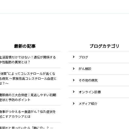
最新の記事
ブログカテゴリ
生活習慣だけではない！遺伝が関係する
ブログ
中性脂肪の異常とは？
がん検診
“体質”によってコレステロールが高くな
る病気 ～家族性高コレステロール血症と
その他の病気
は？～
オンライン診療
糖尿病の三大合併症｜見逃しやすい初期
症状と予防のポイント
メディア紹介
食事がつかえる＝食道がん？似た症状を
検診について
起こすアカラシアとは
生活習慣病
風邪だと思っていたら「肺に穴」？ ―