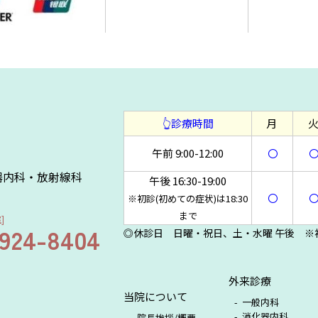
👆診療時間
月
午前 9:00-12:00
〇
器内科・放射線科
午後 16:30-19:00
〇
※初診(初めての症状)は18:30
まで
]
6924-8404
◎休診日 日曜・祝日、土・水曜 午後 ※初
外来診療
当院について
一般内科
消化器内科
院長挨拶/概要