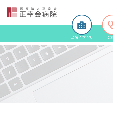
当院について
ご