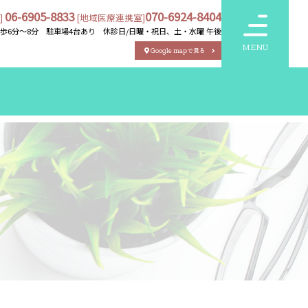
06-6905-8833
070-6924-8404
]
[地域医療連携室]
徒歩6分～8分 駐車場4台あり
休診日/
日曜・祝日、土・水曜 午後
MENU
Google mapで見る